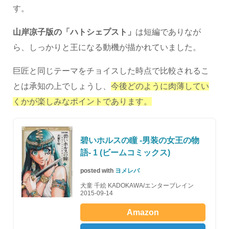
す。
山岸凉子版の「ハトシェプスト」
は短編でありなが
ら、しっかりと王になる動機が描かれていました。
巨匠と同じテーマをチョイスした時点で比較されるこ
とは承知の上でしょうし、
今後どのように肉薄してい
くかが楽しみなポイントであります。
碧いホルスの瞳 -男装の女王の物
語- 1 (ビームコミックス)
posted with
ヨメレバ
犬童 千絵 KADOKAWA/エンターブレイン
2015-09-14
Amazon