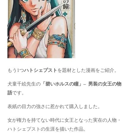
もう
1
つ
ハトシェプスト
を題材とした漫画をご紹介。
犬童千絵先生の
「碧いホルスの瞳」
–
男装の女王の物
語
です。
表紙の目力の強さに惹かれて購入しました。
女が権力を持てない時代に女王となった実在の人物・
ハトシェプストの生涯を描いた作品。