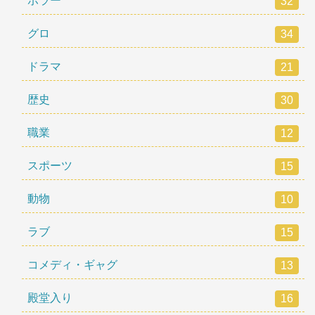
ホラー
32
グロ
34
ドラマ
21
歴史
30
職業
12
スポーツ
15
動物
10
ラブ
15
コメディ・ギャグ
13
殿堂入り
16