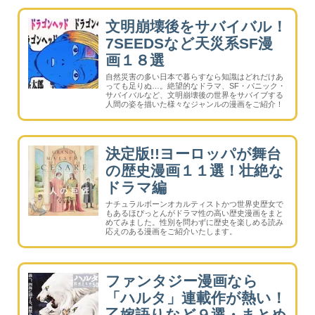
く）、オールジャンルの漫画を網羅。
文明崩壊後をサバイバル！
7SEEDSなど天災系SF漫
画１８選
自然災害の多い日本で暮らすなら知識はどれだけあ
っても足りぬ…。絶望的なドラマ、SF・パニック・
サバイバルなど、文明崩壊後の世界をサバイブする
人間の姿を描いた様々なジャンルの漫画をご紹介！
決定版!!ヨーロッパが舞台
の歴史漫画１１選！壮絶な
ドラマ編
ナチュラルボーンオカルティストかつ世界史歴女で
もあるほぴっとんがドラマ性の高い歴史漫画をまと
めてみました。性別を問わずに歴史を楽しめる読み
応えのある漫画をご紹介いたします。
ファンタジー漫画なら
「ハルタ」連載作が熱い！
乙嫁語りなど９選・まとめ