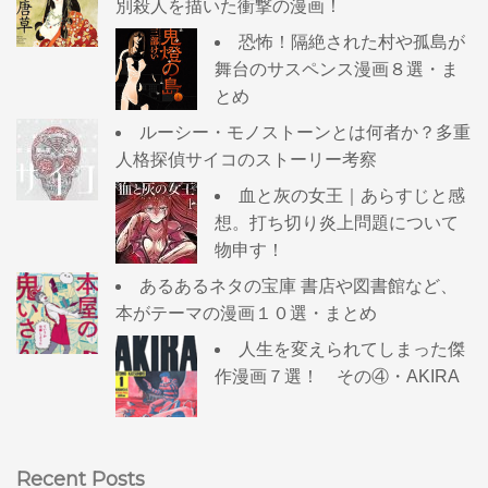
別殺人を描いた衝撃の漫画！
恐怖！隔絶された村や孤島が
舞台のサスペンス漫画８選・ま
とめ
ルーシー・モノストーンとは何者か？多重
人格探偵サイコのストーリー考察
血と灰の女王｜あらすじと感
想。打ち切り炎上問題について
物申す！
あるあるネタの宝庫 書店や図書館など、
本がテーマの漫画１０選・まとめ
人生を変えられてしまった傑
作漫画７選！ その④・AKIRA
Recent Posts