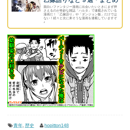
面白いファンタジー漫画に出会いたいときにまず押
さえるのが奇妙な雑誌「ハルタ」で連載されている
漫画だ！「乙嫁語り」や「ダンジョン飯」だけでは
ない！続々と次に来そうな漫画を連載していますぞ
♪
青年
,
歴史
hopitton148