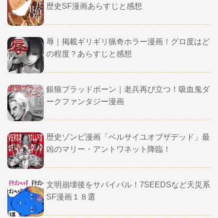
歴史SF漫画あらすじと感想
辱｜掲載ギリギリ猟奇ホラー漫画！グロ度はど
の程度？あらすじと感想
銀狼ブラッドボーン｜老兵再び立つ！吸血鬼ダ
ークファンタジー漫画
歴史ゾンビ漫画「ベルサイユオブザデッド」最
凶のマリー・アントワネット降臨！
文明崩壊後をサバイバル！7SEEDSなど天災系
SF漫画１８選