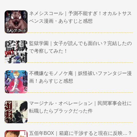
ネメシスコール｜予測不能すぎ！オカルトサス
ペンス漫画・あらすじと感想
監獄学園｜女子が読んでも面白い？完結したの
で考察してみた！
不機嫌なモノノケ庵｜妖怪祓いファンタジー漫
画！あらすじと感想
マージナル・オペレーション｜民間軍事会社に
転職したらブラックだった件
五佰年BOX｜箱庭に干渉すると現在に反映…？