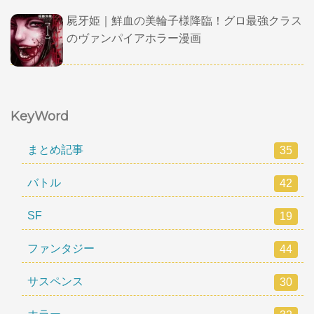
屍牙姫｜鮮血の美輪子様降臨！グロ最強クラス
のヴァンパイアホラー漫画
KeyWord
まとめ記事
35
バトル
42
SF
19
ファンタジー
44
サスペンス
30