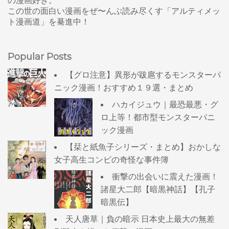
の漫画好き。
この世の面白い漫画をぜ〜んぶ読み尽くす「アルティメッ
ト漫画道」を驀進中！
Popular Posts
【グロ注意】異形が跋扈するモンスターパ
ニック漫画！おすすめ１９選・まとめ
ハカイジュウ｜最恐最悪・グ
ロ上等！都市型モンスターパニ
ック漫画
【栞と紙魚子シリーズ・まとめ】おかしな
女子高生コンビの奇怪な事件簿
衝撃の出会いに震えた漫画！
諸星大二郎【暗黒神話】【孔子
暗黒伝】
天人唐草｜負の暗示 日本史上最大の無差