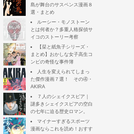
島が舞台のサスペンス漫画８
選・まとめ
ルーシー・モノストーン
とは何者か？多重人格探偵サ
イコのストーリー考察
【栞と紙魚子シリーズ・
まとめ】おかしな女子高生コ
ンビの奇怪な事件簿
人生を変えられてしまっ
た傑作漫画７選！ その④・
AKIRA
７人のシェイクスピア｜
謎多きシェイクスピアの空白
の七年に迫る歴史ロマン。
マイナーすぎるスポーツ
漫画ならこれを読め！おすす