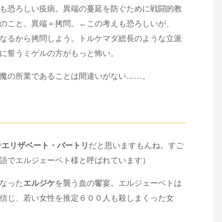
も恐ろしい疫病。異端の蔓延を防ぐために戦闘的教
のこと。異端＝拷問。←この考えも恐ろしいが、
なるから拷問しよう。トルケマダ総長のような立派
に誓うミゲルの方がもっと怖い。
魔の所業であることは間違いがない……。
で
エリザベート・バートリ
だと思いますもんね。すご
語でエルジェーベト様と呼ばれています）
なった
エルジケ
を襲う血の饗宴。エルジェーベトは
信じ、若い女性を推定６００人も殺しまくった女