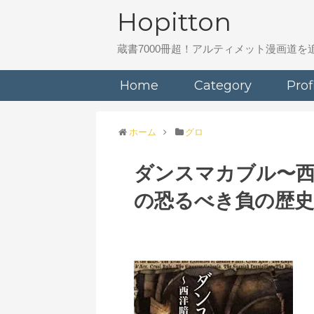
Hopitton
蔵書7000冊超！アルティメット漫画道
Home
Category
Prof
ホーム
グロ
ダンスマカブル〜西
の恐るべき負の歴史