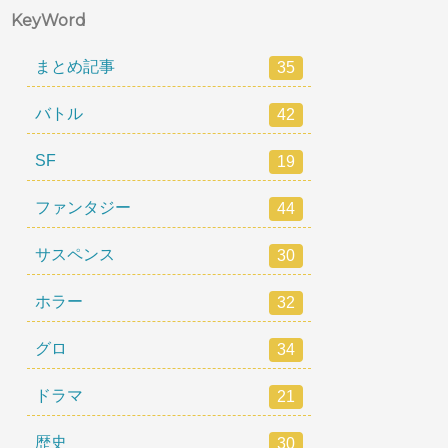
KeyWord
まとめ記事
35
バトル
42
SF
19
ファンタジー
44
サスペンス
30
ホラー
32
グロ
34
ドラマ
21
歴史
30