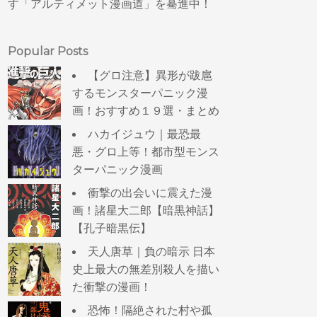
す「アルティメット漫画道」を驀進中！
Popular Posts
【グロ注意】異形が跋扈
するモンスターパニック漫
画！おすすめ１９選・まとめ
ハカイジュウ｜最恐最
悪・グロ上等！都市型モンス
ターパニック漫画
衝撃の出会いに震えた漫
画！諸星大二郎【暗黒神話】
【孔子暗黒伝】
天人唐草｜負の暗示 日本
史上最大の無差別殺人を描い
た衝撃の漫画！
恐怖！隔絶された村や孤