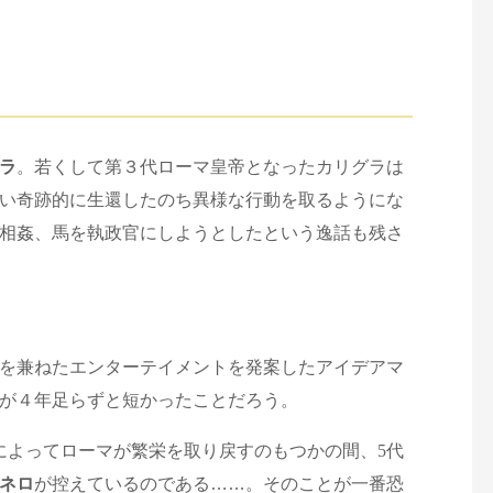
ラ
。若くして第３代ローマ皇帝となったカリグラは
い奇跡的に生還したのち異様な行動を取るようにな
相姦、馬を執政官にしようとしたという逸話も残さ
を兼ねたエンターテイメントを発案したアイデアマ
が４年足らずと短かったことだろう。
によってローマが繁栄を取り戻すのもつかの間、
5
代
ネロ
が控えているのである……。そのことが一番恐