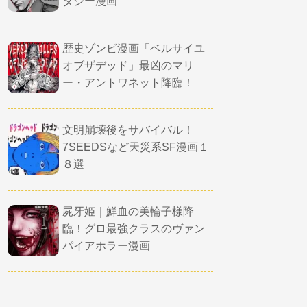
タジー漫画
歴史ゾンビ漫画「ベルサイユ
オブザデッド」最凶のマリ
ー・アントワネット降臨！
文明崩壊後をサバイバル！
7SEEDSなど天災系SF漫画１
８選
屍牙姫｜鮮血の美輪子様降
臨！グロ最強クラスのヴァン
パイアホラー漫画