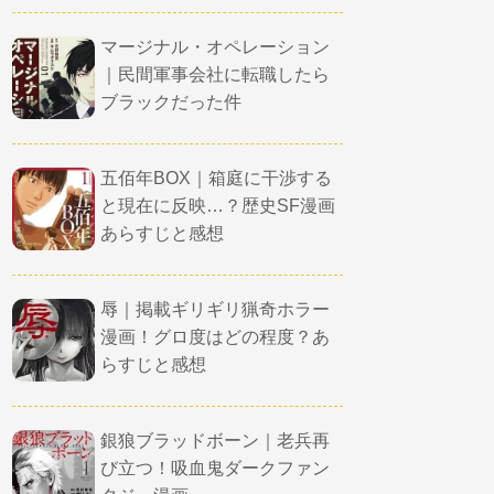
マージナル・オペレーション
｜民間軍事会社に転職したら
ブラックだった件
五佰年BOX｜箱庭に干渉する
と現在に反映…？歴史SF漫画
あらすじと感想
辱｜掲載ギリギリ猟奇ホラー
漫画！グロ度はどの程度？あ
らすじと感想
銀狼ブラッドボーン｜老兵再
び立つ！吸血鬼ダークファン