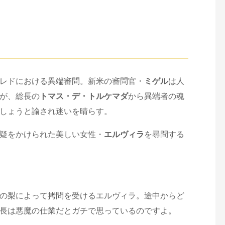
レドにおける異端審問。新米の審問官・
ミゲル
は人
が、総長の
トマス・デ・トルケマダ
から異端者の魂
しょうと諭され迷いを晴らす。
疑をかけられた美しい女性・
エルヴィラ
を尋問する
の梨によって拷問を受けるエルヴィラ。途中からど
長は悪魔の仕業だとガチで思っているのですよ。