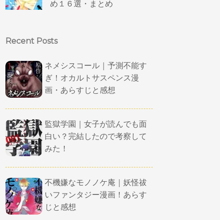
め１６選・まとめ
Recent Posts
ネメシスコール｜予測不能す
ぎ！オカルトサスペンス漫
画・あらすじと感想
監獄学園｜女子が読んでも面
白い？完結したので考察して
みた！
不機嫌なモノノケ庵｜妖怪祓
いファンタジー漫画！あらす
じと感想