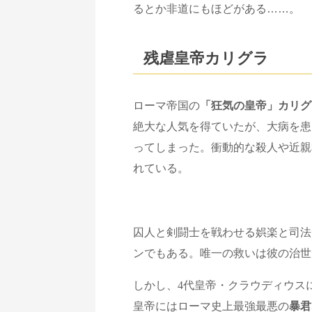
るとか非道にもほどがある……。
残虐皇帝カリグラ
ローマ帝国の
「狂気の皇帝」カリグ
絶大な人気を得ていたが、大病を患
ってしまった。衝動的な殺人や近親
れている。
囚人と剣闘士を戦わせる娯楽と司法
ンでもある。唯一の救いは彼の治世
しかし、
4
代皇帝・クラウディウス
皇帝にはローマ史上最強最悪の
暴君