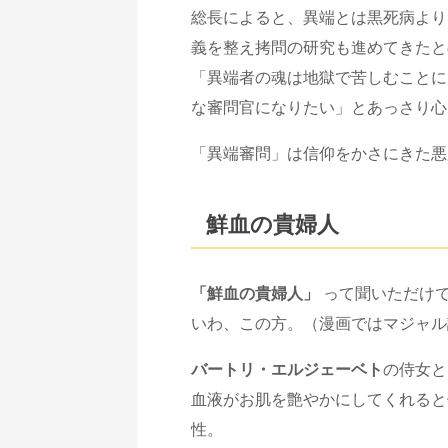
総長によると、異端とは黒死病より
義を整え拷問の研究も進めてきたと
「異端者の魂は地獄で苦しむことに
な審問官になりたい」とあっさり心
「異端審問」は信仰をかさにきた悪
鮮血の貴婦人
「鮮血の貴婦人」
って聞いただけ
いわ、この方。（漫画ではマジャル
バートリ・エルジェーベト
の侍女と
血液がお肌を艶やかにしてくれると
性。