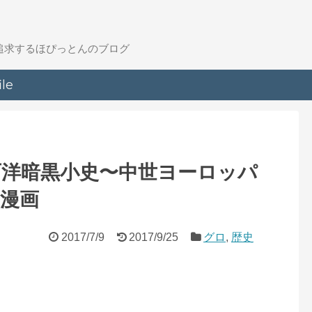
を追求するほぴっとんのブログ
ile
洋暗黒小史〜中世ヨーロッパ
漫画
2017/7/9
2017/9/25
グロ
,
歴史