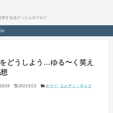
を追求するほぴっとんのブログ
ile
異をどうしよう…ゆる〜く笑え
感想
10/19
2021/1/13
ホラー
,
コメディ・ギャグ