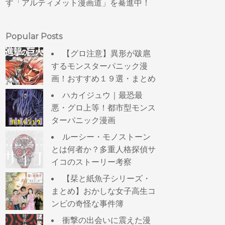
す「アルティメット漫画道」を驀進中！
Popular Posts
【グロ注意】異形が跋扈
するモンスターパニック漫
画！おすすめ１９選・まとめ
ハカイジュウ｜最恐最
悪・グロ上等！都市型モンス
ターパニック漫画
ルーシー・モノストーン
とは何者か？多重人格探偵サ
イコのストーリー考察
【栞と紙魚子シリーズ・
まとめ】おかしな女子高生コ
ンビの奇怪な事件簿
衝撃の出会いに震えた漫