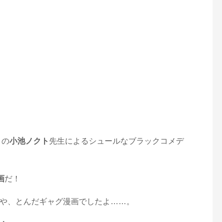
」の
小池ノクト
先生によるシュールなブラックコメデ
画
だ！
や、とんだギャグ漫画でしたよ……。