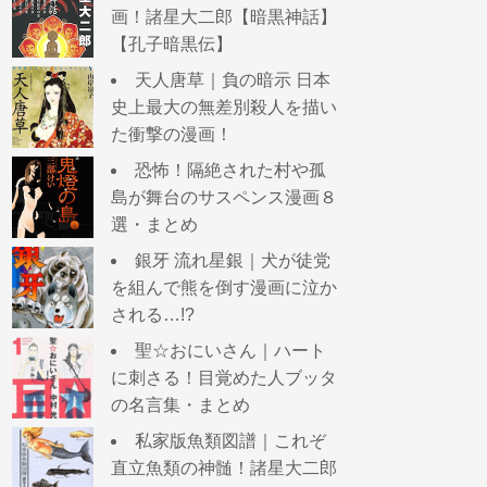
画！諸星大二郎【暗黒神話】
【孔子暗黒伝】
天人唐草｜負の暗示 日本
史上最大の無差別殺人を描い
た衝撃の漫画！
恐怖！隔絶された村や孤
島が舞台のサスペンス漫画８
選・まとめ
銀牙 流れ星銀｜犬が徒党
を組んで熊を倒す漫画に泣か
される…!?
聖☆おにいさん｜ハート
に刺さる！目覚めた人ブッタ
の名言集・まとめ
私家版魚類図譜｜これぞ
直立魚類の神髄！諸星大二郎