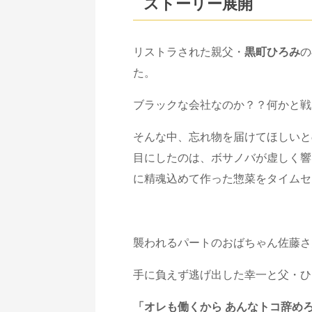
ストーリー展開
リストラされた親父・
黒町ひろみ
の
た。
ブラックな会社なのか？？何かと戦
そんな中、忘れ物を届けてほしいと
目にしたのは、ボサノバが虚しく響
に精魂込めて作った惣菜をタイムセ
襲われるパートのおばちゃん佐藤さ
手に負えず逃げ出した幸一と父・ひ
「オレも働くから あんなトコ辞め