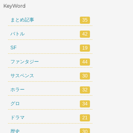
KeyWord
まとめ記事
35
バトル
42
SF
19
ファンタジー
44
サスペンス
30
ホラー
32
グロ
34
ドラマ
21
歴史
30