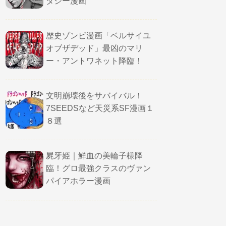
タジー漫画
歴史ゾンビ漫画「ベルサイユ
オブザデッド」最凶のマリ
ー・アントワネット降臨！
文明崩壊後をサバイバル！
7SEEDSなど天災系SF漫画１
８選
屍牙姫｜鮮血の美輪子様降
臨！グロ最強クラスのヴァン
パイアホラー漫画