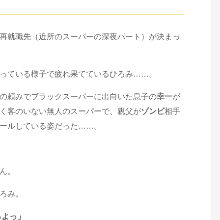
再就職先（近所のスーパーの深夜パート）が決まっ
っている様子で疲れ果てているひろみ……。
の頼みでブラックスーパーに出向いた息子の
幸一
が
く客のいない無人のスーパーで、親父が
ゾンビ
相手
ールしている姿だった……。
ん。
ろみ。
ろよっ」