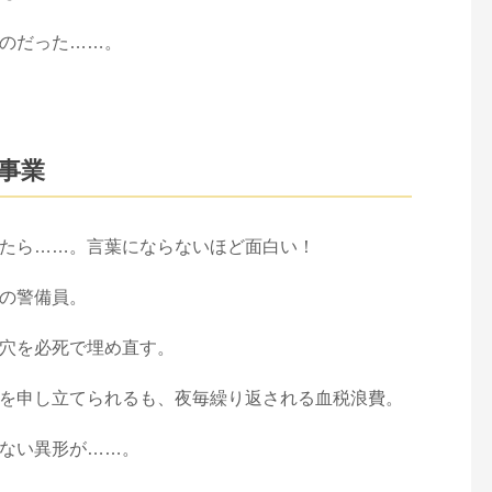
のだった……。
事業
たら……。言葉にならないほど面白い！
の警備員。
穴を必死で埋め直す。
を申し立てられるも、夜毎繰り返される血税浪費。
ない異形が……。