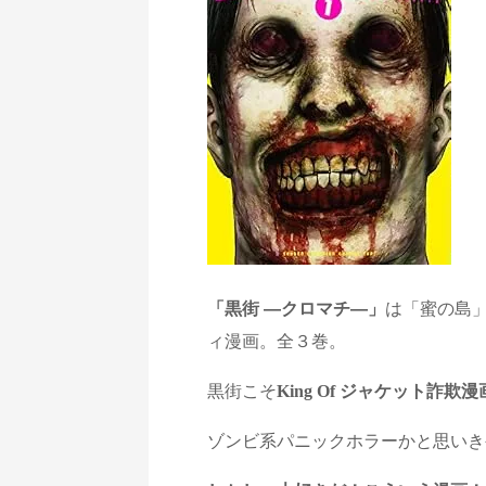
「黒街 —クロマチ—」
は「蜜の島
ィ漫画。全３巻。
黒街こそ
King Of
ジャケット詐欺漫
ゾンビ系パニックホラーかと思いき