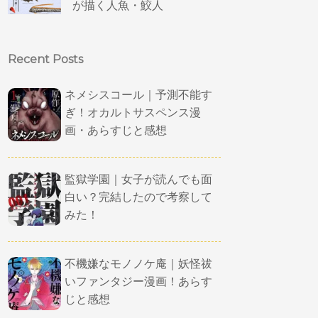
が描く人魚・鮫人
Recent Posts
ネメシスコール｜予測不能す
ぎ！オカルトサスペンス漫
画・あらすじと感想
監獄学園｜女子が読んでも面
白い？完結したので考察して
みた！
不機嫌なモノノケ庵｜妖怪祓
いファンタジー漫画！あらす
じと感想