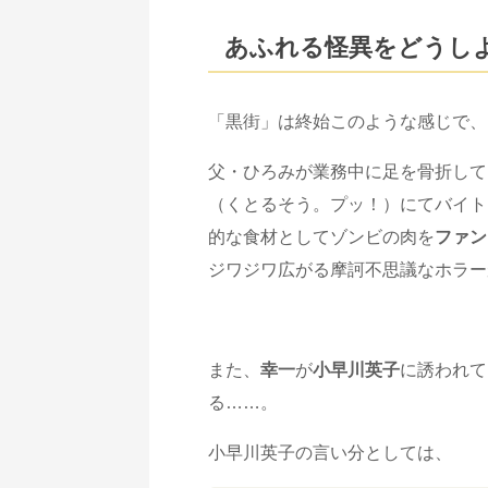
あふれる怪異をどうし
「黒街」は終始このような感じで、
父・ひろみが業務中に足を骨折して
（くとるそう。プッ！）にてバイト
的な食材としてゾンビの肉を
ファン
ジワジワ広がる摩訶不思議なホラー
また、
幸一
が
小早川英子
に誘われて
る……。
小早川英子の言い分としては、