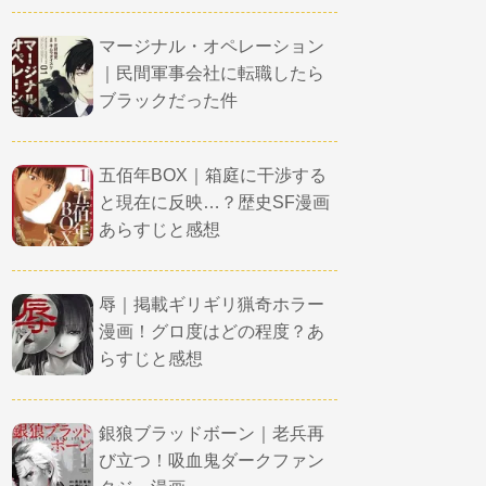
マージナル・オペレーション
｜民間軍事会社に転職したら
ブラックだった件
五佰年BOX｜箱庭に干渉する
と現在に反映…？歴史SF漫画
あらすじと感想
辱｜掲載ギリギリ猟奇ホラー
漫画！グロ度はどの程度？あ
らすじと感想
銀狼ブラッドボーン｜老兵再
び立つ！吸血鬼ダークファン