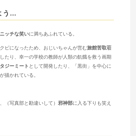
よう…
ニッチな笑い
に満ちあふれている。
クビになったため、おじいちゃんが営む
旅館苦取荘
したり、幸一の学校の教師が人類の飢餓を救う画期
タジーミート
として開発したり、「黒街」を中心に
が描かれている。
、（写真部と勘違いして）
邪神部
に入る下りも笑え