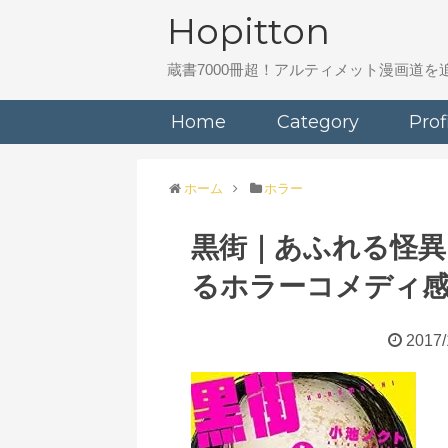
Hopitton
蔵書7000冊超！アルティメット漫画道
Home
Category
Prof
ホーム
ホラー
黒街｜あふれる怪
るホラーコメディ
2017/