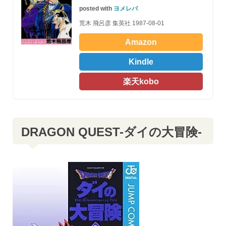
posted with
ヨメレバ
荒木 飛呂彦 集英社 1987-08-01
Amazon
Kindle
楽天kobo
DRAGON QUEST-ダイの大冒険-