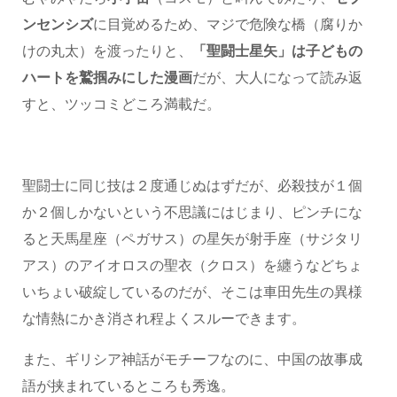
ンセンシズ
に目覚めるため、マジで危険な橋（腐りか
けの丸太）を渡ったりと、
「聖闘士星矢」は子どもの
ハートを鷲掴みにした漫画
だが、大人になって読み返
すと、ツッコミどころ満載だ。
聖闘士に同じ技は２度通じぬはずだが、必殺技が１個
か２個しかないという不思議にはじまり、ピンチにな
ると天馬星座（ペガサス）の星矢が射手座（サジタリ
アス）のアイオロスの聖衣（クロス）を纏うなどちょ
いちょい破綻しているのだが、そこは車田先生の異様
な情熱にかき消され程よくスルーできます。
また、ギリシア神話がモチーフなのに、中国の故事成
語が挟まれているところも秀逸。