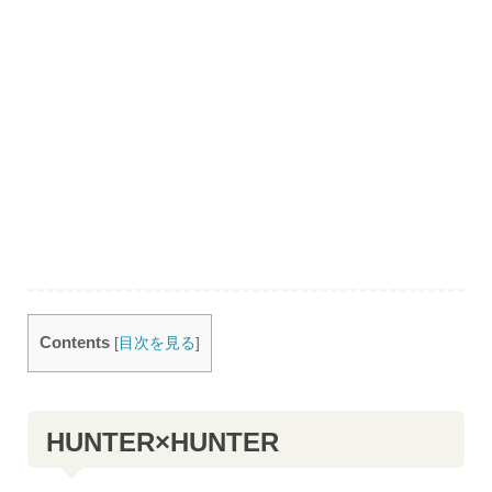
Contents
[
目次を見る
]
HUNTER×HUNTER