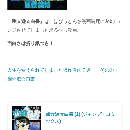
「幽☆遊☆白書」
は、ほぴっとんを漫画馬鹿にJobチェ
ンジさせてしまった恐るべし漫画。
面白さは折り紙つき！
人生を変えられてしまった傑作漫画７選！ その①・
幽☆遊☆白書
幽☆遊☆白書 (1) (ジャンプ・コミ
ックス)