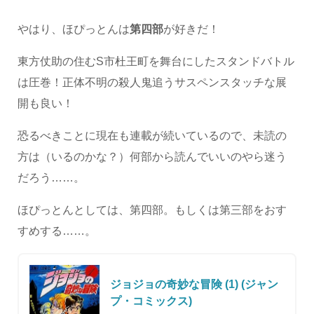
やはり、ほぴっとんは
第四部
が好きだ！
東方仗助の住むS市杜王町を舞台にしたスタンドバトル
は圧巻！正体不明の殺人鬼追うサスペンスタッチな展
開も良い！
恐るべきことに現在も連載が続いているので、未読の
方は（いるのかな？）何部から読んでいいのやら迷う
だろう……。
ほぴっとんとしては、第四部。もしくは第三部をおす
すめする……。
ジョジョの奇妙な冒険 (1) (ジャン
プ・コミックス)