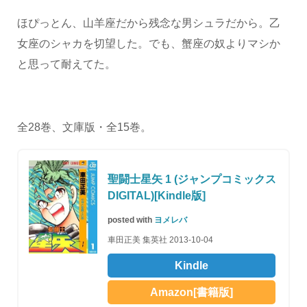
ほぴっとん、山羊座だから残念な男シュラだから。乙
女座のシャカを切望した。でも、蟹座の奴よりマシか
と思って耐えてた。
全28巻、文庫版・全15巻。
聖闘士星矢 1 (ジャンプコミックス
DIGITAL)[Kindle版]
posted with
ヨメレバ
車田正美 集英社 2013-10-04
Kindle
Amazon[書籍版]