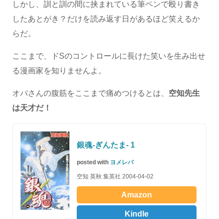
しかし、訓と訓の間に挟まれている筆ペンで殴り書き
したあとがき？だけを読み返す日があるほど笑えるか
らだ。
ここまで、ドSのコントロールに長けた笑いを生み出せ
る漫画家を知りませんよ。
オバさんの腹筋をここまで痛めつけるとは、
空知先生
は天才だ！
銀魂-ぎんたま- 1
posted with
ヨメレバ
空知 英秋 集英社 2004-04-02
Amazon
Kindle