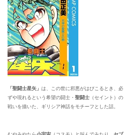
「聖闘士星矢」
は、この世に邪悪がはびこるとき、必
ずや現れるという希望の闘士・
聖闘士
（セイント）の
戦いを描いた、ギリシア神話をモチーフとした話。
むやみやたら
小宇宙
（コスモ）と叫んでみたり、
セブ