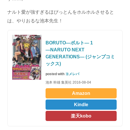
ナルト愛が強すぎるほぴっとんをホルホルさせると
は、やりおるな池本先生！
BORUTO―ボルト― 1
―NARUTO NEXT
GENERATIONS― (ジャンプコミ
ックス)
posted with
ヨメレバ
池本 幹雄 集英社 2016-08-04
Amazon
Kindle
楽天kobo