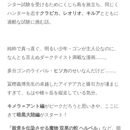
ンター試験を受けるためにくじら島を旅立ち、同じく
ハンターを志す
クラピカ、レオリオ、キルア
とともに
過酷な試験に挑む話。
純粋で真っ直ぐ、明るい少年・ゴンが主人公なのに、
なんとも言えぬダークテイスト満載な漫画……。
多分ゴンのライバル・
ヒソカ
のせいなんだけど……。
冨樫義博先生の卓越したアイデア力と吸引力が凄まじ
すぎて、もはや槍ヶ岳を縦走している気分。
キメラ＝アント編
がピークだろうと思いきや、ここに
きて
暗黒大陸編
がスタート！
「殺意を伝染させる魔物 双尾の蛇 ヘルベル」
など、暗