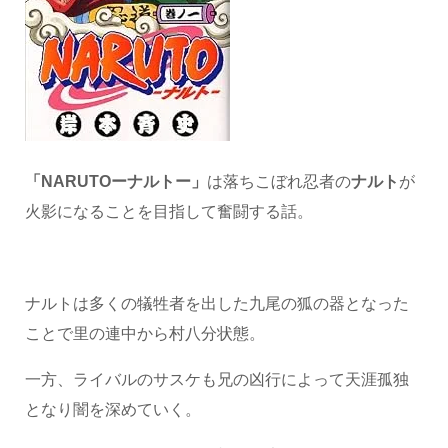
「NARUTOーナルトー」
は落ちこぼれ忍者の
ナルト
が
火影になることを目指して奮闘する話。
ナルトは多くの犠牲者を出した九尾の狐の器となった
ことで里の連中から村八分状態。
一方、ライバルのサスケも兄の凶行によって天涯孤独
となり闇を深めていく。