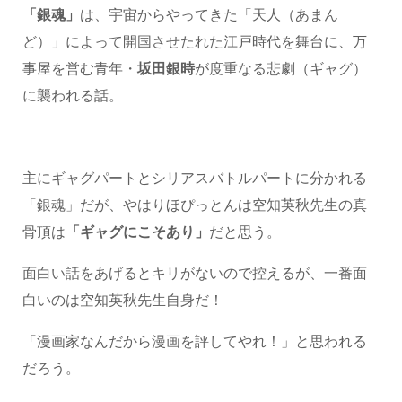
「銀魂」
は、宇宙からやってきた「天人（あまん
ど）」によって開国させたれた江戸時代を舞台に、万
事屋を営む青年・
坂田銀時
が度重なる悲劇（ギャグ）
に襲われる話。
主にギャグパートとシリアスバトルパートに分かれる
「銀魂」だが、やはりほぴっとんは空知英秋先生の真
骨頂は
「ギャグにこそあり」
だと思う。
面白い話をあげるとキリがないので控えるが、一番面
白いのは空知英秋先生自身だ！
「漫画家なんだから漫画を評してやれ！」と思われる
だろう。