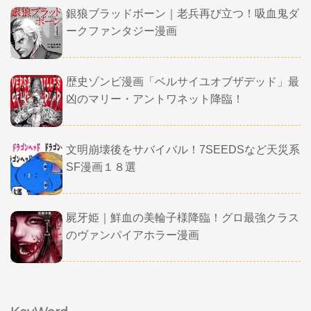
銀狼ブラッドボーン｜老兵再び立つ！吸血鬼ダ
ークファンタジー漫画
歴史ゾンビ漫画「ベルサイユオブザデッド」最
凶のマリー・アントワネット降臨！
文明崩壊後をサバイバル！7SEEDSなど天災系
SF漫画１８選
屍牙姫｜鮮血の美輪子様降臨！グロ最強クラス
のヴァンパイアホラー漫画