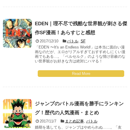
EDEN｜理不尽で残酷な世界観が刺さる傑
作SF漫画！あらすじと感想
2017/12/10
バトル
,
SF
「EDEN 〜It's an Endless World!」は本当に面白い漫
画なのだが、エロがリアルすぎておすすめしにくい漫
画でもある…。「ベルセルク」のような情け容赦のな
い世界観がお好きな方は絶対にハマる！
Read More
ジャンプのバトル漫画を勝手にランキン
グ！歴代の人気漫画・まとめ
2017/11/7
まとめ記事
,
バトル
婚期を逃しても、ジャンプはやめられぬ……。「友