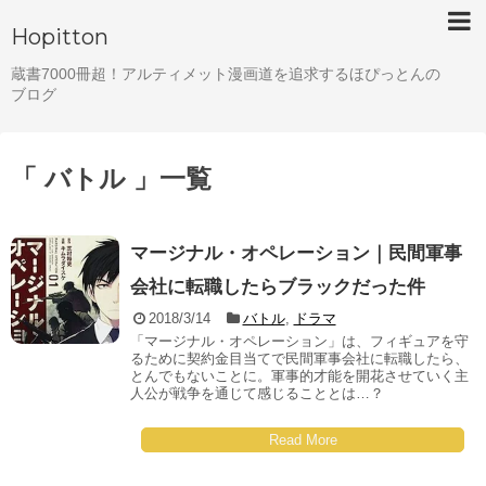
Hopitton
蔵書7000冊超！アルティメット漫画道を追求するほぴっとんの
ブログ
「 バトル 」一覧
マージナル・オペレーション｜民間軍事
会社に転職したらブラックだった件
2018/3/14
バトル
,
ドラマ
「マージナル・オペレーション」は、フィギュアを守
るために契約金目当てで民間軍事会社に転職したら、
とんでもないことに。軍事的才能を開花させていく主
人公が戦争を通じて感じることとは…？
Read More