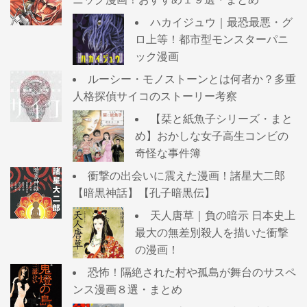
ハカイジュウ｜最恐最悪・グ
ロ上等！都市型モンスターパニ
ック漫画
ルーシー・モノストーンとは何者か？多重
人格探偵サイコのストーリー考察
【栞と紙魚子シリーズ・まと
め】おかしな女子高生コンビの
奇怪な事件簿
衝撃の出会いに震えた漫画！諸星大二郎
【暗黒神話】【孔子暗黒伝】
天人唐草｜負の暗示 日本史上
最大の無差別殺人を描いた衝撃
の漫画！
恐怖！隔絶された村や孤島が舞台のサスペ
ンス漫画８選・まとめ