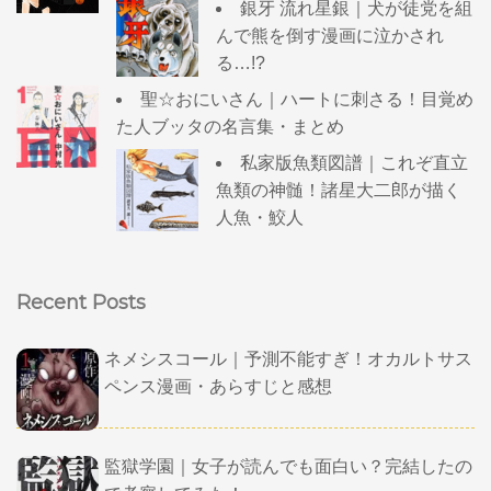
銀牙 流れ星銀｜犬が徒党を組
んで熊を倒す漫画に泣かされ
る…!?
聖☆おにいさん｜ハートに刺さる！目覚め
た人ブッタの名言集・まとめ
私家版魚類図譜｜これぞ直立
魚類の神髄！諸星大二郎が描く
人魚・鮫人
Recent Posts
ネメシスコール｜予測不能すぎ！オカルトサス
ペンス漫画・あらすじと感想
監獄学園｜女子が読んでも面白い？完結したの