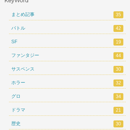
KeyWord
まとめ記事
35
バトル
42
SF
19
ファンタジー
44
サスペンス
30
ホラー
32
グロ
34
ドラマ
21
歴史
30