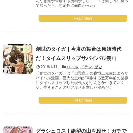
んな悪党が登場する漫画かしら……？と楽しみに持っ
て帰ったら、想定外に面白かった♪
Read More
創世のタイガ｜今度の舞台は原始時代
だ！タイムスリップサバイバル漫画
2018/1/11
バトル
,
ドラマ
,
歴史
「創世のタイガ」は「自殺島」の森恒二先生によるサ
バイバル漫画。巨大な生物が闊歩する数万年前の世界
にタイムスリップした現代人がなんとか生きていく
話。生きることのリアルさ追求した漫画だ！
Read More
グラシュロス｜絶望の山を殺せ！ガチで