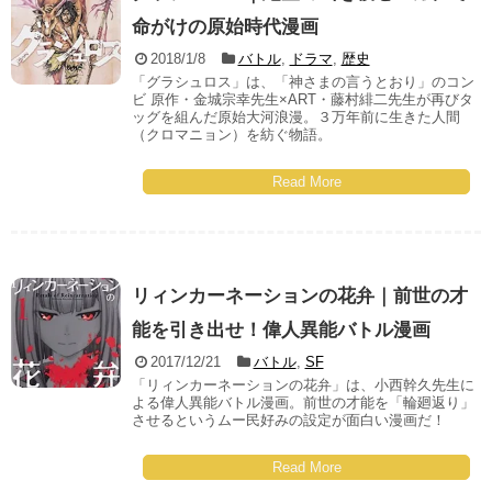
命がけの原始時代漫画
2018/1/8
バトル
,
ドラマ
,
歴史
「グラシュロス」は、「神さまの言うとおり」のコン
ビ 原作・金城宗幸先生×ART・藤村緋二先生が再びタ
ッグを組んだ原始大河浪漫。３万年前に生きた人間
（クロマニョン）を紡ぐ物語。
Read More
リィンカーネーションの花弁｜前世の才
能を引き出せ！偉人異能バトル漫画
2017/12/21
バトル
,
SF
「リィンカーネーションの花弁」は、小西幹久先生に
よる偉人異能バトル漫画。前世の才能を「輪廻返り」
させるというムー民好みの設定が面白い漫画だ！
Read More