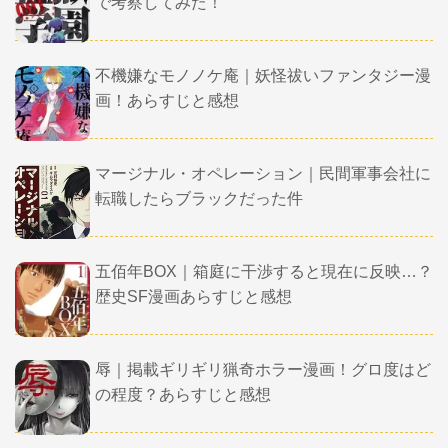
で考察してみた！
不機嫌なモノノケ庵｜妖怪祓いファンタジー漫
画！あらすじと感想
マージナル・オペレーション｜民間軍事会社に
転職したらブラックだった件
五佰年BOX｜箱庭に干渉すると現在に反映…？
歴史SF漫画あらすじと感想
辱｜掲載ギリギリ猟奇ホラー漫画！グロ度はど
の程度？あらすじと感想