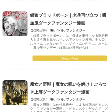
銀狼ブラッドボーン｜老兵再び立つ！吸
血鬼ダークファンタジー漫画
2018/3/4
バトル
,
ファンタジー
「銀狼ブラッドボーン」は「骨抜き事件」なる猟奇殺
人を追う吸血鬼サスペンスアクション漫画。主人公、
おっさんじゃないから…。ジイさんだから…。本当に
「裏少年サンデー」は面白い漫画だらけ！
Read More
魔女と野獣｜魔女の呪いを解け！ごろつ
き上等ダークファンタジー漫画
2018/2/7
バトル
,
ファンタジー
「魔女と野獣」は佐竹幸典先生による未踏のピカレス
ク・ファンタジー漫画。「ピカレスク」だなんて、ど