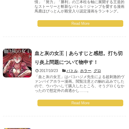
情」「努力」「勝利」の三本柱を軸に展開する王道的
なストーリーと斬新なバトル！ジャンプを愛する漫画
馬鹿ほぴっとんが殿堂入り認定漫画をランキング。
Read More
血と灰の女王｜あらすじと感想。打ち切
り炎上問題について物申す！
2017/10/23
バトル
,
ホラー
,
グロ
「血と灰の女王」はバコハジメ先生による超刺激的ヴ
ァンパイアホラー漫画。閲覧注意との触れ込みでした
ので、ウハウハして購入したところ、そうグロくなか
ったので想定外の肩透かし……。
Read More