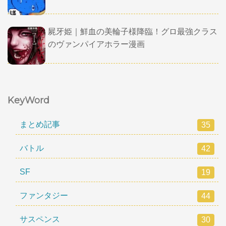
屍牙姫｜鮮血の美輪子様降臨！グロ最強クラス
のヴァンパイアホラー漫画
KeyWord
まとめ記事
35
バトル
42
SF
19
ファンタジー
44
サスペンス
30