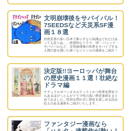
幼少期から婚期を逃すほど漫画を嗜んできただけ
に、少女漫画からカオスな漫画まで（成コミを除
く）、オールジャンルの漫画を網羅。
文明崩壊後をサバイバル！
7SEEDSなど天災系SF漫
画１８選
自然災害の多い日本で暮らすなら知識はどれだけあ
っても足りぬ…。絶望的なドラマ、SF・パニック・
サバイバルなど、文明崩壊後の世界をサバイブする
人間の姿を描いた様々なジャンルの漫画をご紹介！
決定版!!ヨーロッパが舞台
の歴史漫画１１選！壮絶な
ドラマ編
ナチュラルボーンオカルティストかつ世界史歴女で
もあるほぴっとんがドラマ性の高い歴史漫画をまと
めてみました。性別を問わずに歴史を楽しめる読み
応えのある漫画をご紹介いたします。
ファンタジー漫画なら
「ハルタ」連載作が熱い！