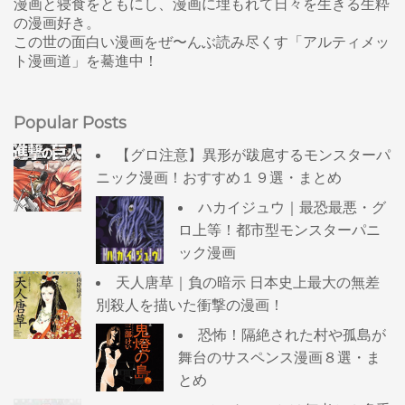
漫画と寝食をともにし、漫画に埋もれて日々を生きる生粋
の漫画好き。
この世の面白い漫画をぜ〜んぶ読み尽くす「アルティメッ
ト漫画道」を驀進中！
Popular Posts
【グロ注意】異形が跋扈するモンスターパ
ニック漫画！おすすめ１９選・まとめ
ハカイジュウ｜最恐最悪・グ
ロ上等！都市型モンスターパニ
ック漫画
天人唐草｜負の暗示 日本史上最大の無差
別殺人を描いた衝撃の漫画！
恐怖！隔絶された村や孤島が
舞台のサスペンス漫画８選・ま
とめ