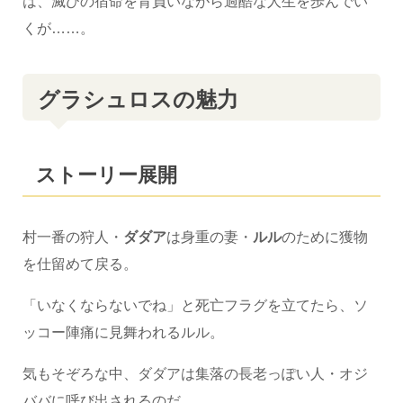
は、滅びの宿命を背負いながら過酷な人生を歩んでい
くが……。
グラシュロスの魅力
ストーリー展開
村一番の狩人・
ダダア
は身重の妻・
ルル
のために獲物
を仕留めて戻る。
「いなくならないでね」と死亡フラグを立てたら、ソ
ッコー陣痛に見舞われるルル。
気もそぞろな中、ダダアは集落の長老っぽい人・オジ
ババに呼び出されるのだ。