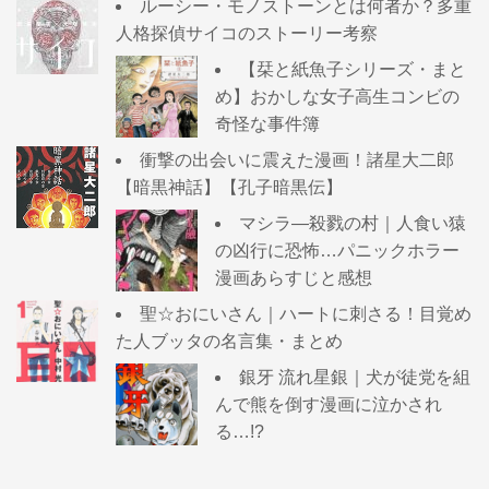
ルーシー・モノストーンとは何者か？多重
人格探偵サイコのストーリー考察
【栞と紙魚子シリーズ・まと
め】おかしな女子高生コンビの
奇怪な事件簿
衝撃の出会いに震えた漫画！諸星大二郎
【暗黒神話】【孔子暗黒伝】
マシラ―殺戮の村｜人食い猿
の凶行に恐怖…パニックホラー
漫画あらすじと感想
聖☆おにいさん｜ハートに刺さる！目覚め
た人ブッタの名言集・まとめ
銀牙 流れ星銀｜犬が徒党を組
んで熊を倒す漫画に泣かされ
る…!?