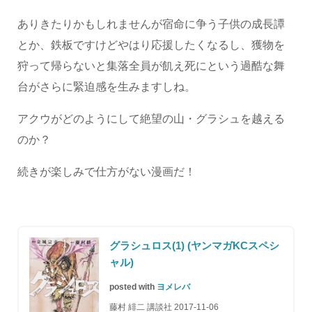
ありきたりかもしれませんが宿命に争う子供の成長譚
とか、鉄板ですけどやはり応援したくなるし、獲物を
狩って帰らないと集落全員が飢え死にという過酷な舞
台がさらに緊迫感を生みますしね。
アクウがどのようにして絶望の山・グラシュを越える
のか？
続きが楽しみで仕方がない漫画だ！
グラシュロス(1) (ヤンマガKCスペシ
ャル)
posted with
ヨメレバ
藤村 緋二 講談社 2017-11-06