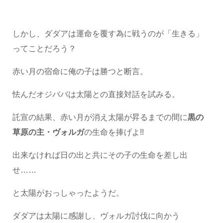
しかし、ダダアは運命を覆す為に戦うのが「生きる」
ってことだろう？
赤い月の宿命に俺の子は勝つと断言。
怯んだオジババは太陽との直接対話を試みる。
託宣の結果、赤い月が消え太陽が昇るまでの間に
黒の
草原の主・ヴォルガ
の生命を捧げよ!!
出来なければ日の出と共にその子の生命を差し出
せ……
と太陽がおっしゃったようだ。
ダダアは太陽に感謝し、ヴォルガ討伐に向かう