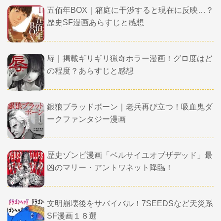
五佰年BOX｜箱庭に干渉すると現在に反映…？
歴史SF漫画あらすじと感想
辱｜掲載ギリギリ猟奇ホラー漫画！グロ度はど
の程度？あらすじと感想
銀狼ブラッドボーン｜老兵再び立つ！吸血鬼ダ
ークファンタジー漫画
歴史ゾンビ漫画「ベルサイユオブザデッド」最
凶のマリー・アントワネット降臨！
文明崩壊後をサバイバル！7SEEDSなど天災系
SF漫画１８選