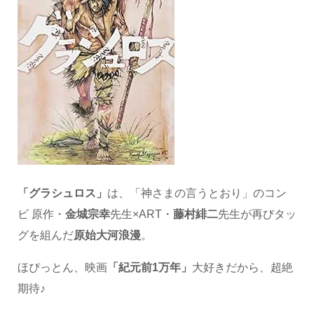
「グラシュロス」
は、「神さまの言うとおり」のコン
ビ 原作・
金城宗幸
先生×ART・
藤村緋二
先生が再びタッ
グを組んだ
原始大河浪漫
。
ほぴっとん、映画
「紀元前1万年」
大好きだから、超絶
期待♪