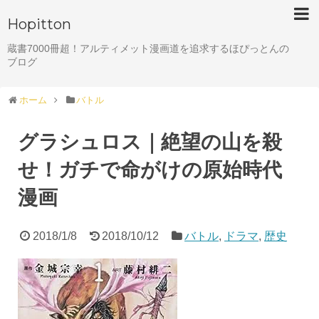
Hopitton
蔵書7000冊超！アルティメット漫画道を追求するほぴっとんの
ブログ
ホーム
バトル
グラシュロス｜絶望の山を殺
せ！ガチで命がけの原始時代
漫画
2018/1/8
2018/10/12
バトル
,
ドラマ
,
歴史