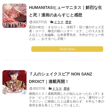
HUMANITASヒューマニタス｜鮮烈な生
と死！漫画のあらすじと感想
2017/7/15
ドラマ
,
歴史
盲目の剣士・オセロット、冷戦下・旧ソ連のチェス王
者・ユーリ、極北の鯨ハンター・エナ。この３人を主
人公とした短編集。山本亜季先生、今作がデビュー作
とは…。おそるべし才能！
Read More
７人のシェイクスピア NON SANZ
DROICT｜連載再開！
2017/7/6
ドラマ
,
歴史
痛恨のミス！連載再開したの知らんかったわ（汗）ま
さか「ビッグコミックスピリッツ」から「週刊ヤング
マガジン」に移籍したとは露も知らず、６年も７巻の
発売を首を長くして待っていました。