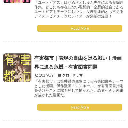
「ユートピアズ」はうめざわしゅん先生による短編連
作集。どこにも存在しない理想的・空想的社会である
ユートピアをテーマにしつつ、反理想郷的とも言える
ディストピアチックなテイストが満載の漫画！
Read More
有害都市｜表現の自由を巡る戦い！漫画
界に迫る危機・有害図書問題
2017/8/9
グロ
,
ドラマ
「有害都市」は筒井哲也先生による有害図書をテーマ
とした漫画。傑作漫画「マンホール」が有害図書指定
を受けたことに端を発して描かれた、恐るべき近未来
が描かれた漫画だ。
Read More