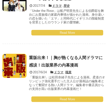
2017/7/4
ドラマ
,
歴史
「Under the Rose」は船戸明里先生による伯爵邸を舞
台にお貴族様の家庭内事情が描かれた漫画。身分違い
の恋を描いた「エマ」と同時代にイギリスの階級制度
を背景としたロウランド家の愛憎劇。
Read More
重版出来！｜胸が熱くなる人間ドラマに
感涙！出版業界の内幕漫画
2017/6/24
ドラマ
,
職業
「重版出来!」は松田奈緒子先生による漫画。柔道のオ
リンピック強化選手だった主人公が漫画誌の編集者と
なって奮闘する熱い人間ドラマ。編集者や書店員から
の支持が高い出版業界の内幕漫画だ！
Read More