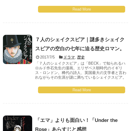
Read More
７人のシェイクスピア｜謎多きシェイク
スピアの空白の七年に迫る歴史ロマン。
2017/7/5
ドラマ
,
歴史
「７人のシェイクスピア」は「BECK」で知られるハ
ロルド作石先生の漫画。エリザベス朝時代のイギリ
ス・ロンドン。稀代の詩人、英国最大の文学者と言わ
れながらその生涯が謎に満ちているシェイクスピア。
Read More
「エマ」よりも面白い！「Under the
Rose」あらすじと感想