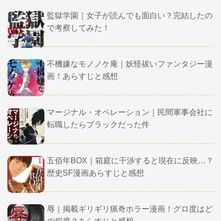
監獄学園｜女子が読んでも面白い？完結したの
で考察してみた！
不機嫌なモノノケ庵｜妖怪祓いファンタジー漫
画！あらすじと感想
マージナル・オペレーション｜民間軍事会社に
転職したらブラックだった件
五佰年BOX｜箱庭に干渉すると現在に反映…？
歴史SF漫画あらすじと感想
辱｜掲載ギリギリ猟奇ホラー漫画！グロ度はど