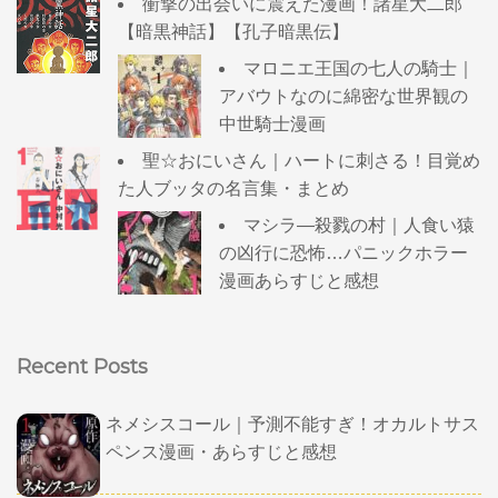
衝撃の出会いに震えた漫画！諸星大二郎
【暗黒神話】【孔子暗黒伝】
マロニエ王国の七人の騎士｜
アバウトなのに綿密な世界観の
中世騎士漫画
聖☆おにいさん｜ハートに刺さる！目覚め
た人ブッタの名言集・まとめ
マシラ―殺戮の村｜人食い猿
の凶行に恐怖…パニックホラー
漫画あらすじと感想
Recent Posts
ネメシスコール｜予測不能すぎ！オカルトサス
ペンス漫画・あらすじと感想