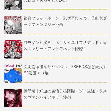
の程度？あらすじと感想
銀狼ブラッドボーン｜老兵再び立つ！吸血鬼ダ
ークファンタジー漫画
歴史ゾンビ漫画「ベルサイユオブザデッド」最
凶のマリー・アントワネット降臨！
文明崩壊後をサバイバル！7SEEDSなど天災系
SF漫画１８選
屍牙姫｜鮮血の美輪子様降臨！グロ最強クラス
のヴァンパイアホラー漫画