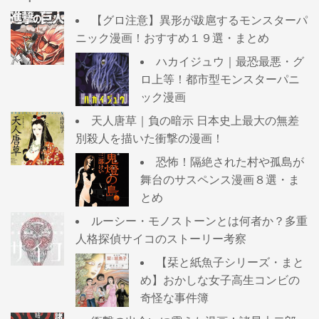
【グロ注意】異形が跋扈するモンスターパ
ニック漫画！おすすめ１９選・まとめ
ハカイジュウ｜最恐最悪・グ
ロ上等！都市型モンスターパニ
ック漫画
天人唐草｜負の暗示 日本史上最大の無差
別殺人を描いた衝撃の漫画！
恐怖！隔絶された村や孤島が
舞台のサスペンス漫画８選・ま
とめ
ルーシー・モノストーンとは何者か？多重
人格探偵サイコのストーリー考察
【栞と紙魚子シリーズ・まと
め】おかしな女子高生コンビの
奇怪な事件簿