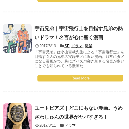
宇宙兄弟｜宇宙飛行士を目指す兄弟の熱
いドラマ！名言が心に響く漫画
2017/8/13
SF
,
ドラマ
,
職業
「宇宙兄弟」は小山宙哉先生による「宇宙飛行士」を
目指す２人の兄弟の実録モノに近い漫画。非常にタメ
になる漫画かつ、胸にズバズバ突き刺さる名言が多い
ことでも知られている漫画だ。
Read More
ユートピアズ｜どこにもない漫画。うめ
ざわしゅんの世界がヤバすぎる！
2017/8/11
ドラマ