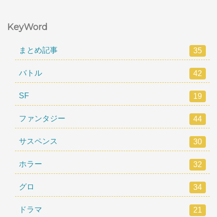
KeyWord
まとめ記事
35
バトル
42
SF
19
ファンタジー
44
サスペンス
30
ホラー
32
グロ
34
ドラマ
21