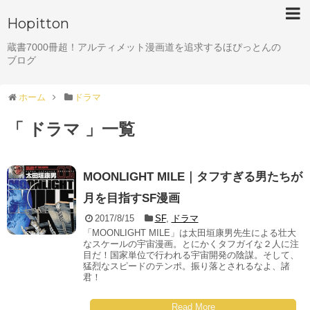
Hopitton
蔵書7000冊超！アルティメット漫画道を追求するほぴっとんの
ブログ
ホーム
ドラマ
「 ドラマ 」一覧
MOONLIGHT MILE｜タフすぎる男たちが
月を目指すSF漫画
2017/8/15
SF
,
ドラマ
「MOONLIGHT MILE」は太田垣康男先生による壮大
なスケールの宇宙漫画。とにかくタフガイな２人に注
目だ！国家単位で行われる宇宙開発の陰謀。そして、
猛烈なスピードのテンポ。振り落とされるなよ、諸
君！
Read More